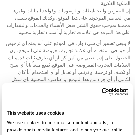
الملكية الفكرية
إن النصوص والتخطيطات والرسومات وقواعد البيانات وغيرها 
من العناصر الموجودة على هذا الموقع، وكذلك الموقع نفسه، 
محمية بموجب حقوق النشر. بعض الأسماء والعلامات والشعارات 
على هذا الموقع هي علامات تجارية أو أسماء تجارية محمية.
لا ينبغي تفسير أي شيء وارد في الموقع على أنه يمنح أي ترخيص 
أو حق في استخدام أي علامة تجارية معروضة على الموقع دون 
الحصول على إذن خطي من ألير أكوا أو أي طرف ثالث قد يمتلك 
العلامات التجارية المعروضة على الموقع. يُمنع منعاً باتاً أي نسخ 
أو تكييف أو ترجمة أو ترتيب أو تعديل أو أي استخدام أياً كان 
لكامل أو أي جزء من هذا الموقع أو عناصره المحمية بأي شكل 
وبأي وسيلة.
حماية البيانات
يقوم ألير أكوا بجمع ومعالجة المعلومات عن سلوك مستخدمي 
هذا الموقع لأغراض إحصائية وتسويقية.
This website uses cookies
We use cookies to personalise content and ads, to
يحق للمستخدم الاعتراض، مجانًا، على معالجة البيانات المتعلقة 
provide social media features and to analyse our traffic.
به لأغراض تسويقية، كما يحق له الوصول إلى البيانات الشخصية 