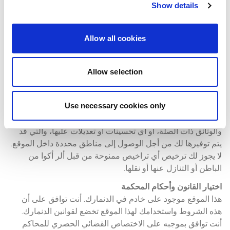
Show details
عن طريق هذا الموقع.
التحديثات
Allow all cookies
يحتفظ موقع ألير أكوا بالحق الأحادي الجانب في تحديث وتعديل 
وتغيير وتغيير شروطه وسياسة الخصوصية في أي وقت. وتعتبر 
جميع هذه التحديثات والتعديلات والتغييرات والتغييرات والتعديلات 
Allow selection
ملزمة لجميع مستخدمي ومتصفحي موقع ألير أكوا وسيتم نشرها 
هنا.
Use necessary cookies only
تراخيص البرمجيات
لا يحق لك الحصول على أي حقوق في البرمجيات المملوكة 
والوثائق ذات الصلة، أو أي تحسينات أو تعديلات عليها، والتي قد 
يتم توفيرها لك من أجل الوصول إلى مناطق محددة داخل الموقع. 
لا يجوز لك ترخيص أي تراخيص ممنوحة من قبل ألر أكوا من 
الباطن أو التنازل عنها أو نقلها.
اختيار القانون وأحكام المحكمة
هذا الموقع موجود على خادم في الدنمارك. أنت توافق على أن 
هذه الشروط واستخدامك لهذا الموقع تخضع لقوانين الدنمارك. 
أنت توافق بموجبه على الاختصاص القضائي الحصري للمحاكم 