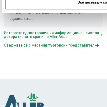
вид физиология и хранително поведение.
Use necessary co
Независимо дали целта ви е да постигнете
ярки цветове и жизненост или растеж и
здраве, наш...
Изтеглете едностраничния информационен лист за
декоративните храни на Aller Aqua
Свържете се с местния търговски представител