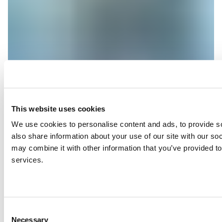
Koi Primo и Koi Superior
This website uses cookies
Тези фуражи са специално разработени за
We use cookies to personalise content and ads, to provide so
декоративни риби от семейство Cyprinidae, както и за
also share information about your use of our site with our so
други декоративни риби, които се хранят на
may combine it with other information that you’ve provided to
повърхността.
services.
Consent
Necessary
Selection