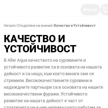
Ко
Видове
за
Начало
Споделяне на знания
Качество и Yстойчивост
КАЧЕСТВО И
YСТОЙЧИВОСТ
В Aller Aqua качеството на суровините и
устойчивото развитие са в основата на нашата
дейност и са нещо, към което винаги сме се
стремили. Висококачествените суровини и
надеждните партньори са в основата на нашите
висококачествени фуражи. Устойчивото
развитие на нашата дейност е част от
стратегията ни и ние непрекъснато работим за