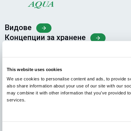
Видове
Концепции за хранене
Споделяне на знания
Кандидатури за работа
This website uses cookies
We use cookies to personalise content and ads, to provide so
За да сте сигурни, че кандидатурата ви ще попадне на
also share information about your use of our site with our so
правилното място, не забравяйте да посочите ясно от
may combine it with other information that you’ve provided to
кое работно място се интересувате. Очакваме с
services.
нетърпение да я прочетем!
Вижте нашите обяви за работа
Consent