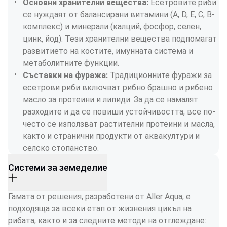
Основни хранителни вещества: 
Есетровите риби 
се нуждаят от балансирани витамини (A, D, E, C, B-
комплекс) и минерали (калций, фосфор, селен, 
цинк, йод). Тези хранителни вещества подпомагат 
развитието на костите, имунната система и 
метаболитните функции.
Съставки на фуража: 
Традиционните фуражи за 
есетрови риби включват рибно брашно и рибено 
масло за протеини и липиди. За да се намалят 
разходите и да се повиши устойчивостта, все по-
често се използват растителни протеини и масла, 
както и странични продукти от аквакултури и 
селско стопанство.
Системи за земеделие
Гамата от решения, разработени от Aller Aqua, е 
подходяща за всеки етап от жизнения цикъл на 
рибата, както и за следните методи на отглеждане: