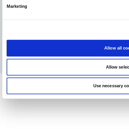
Allervej 130, 6070 Christiansfeld, Дания
Marketing
Facebook
YouTube
LinkedIn
Instagram
Allow all co
Политика за поверителност
Правно уведомление
Allow selec
Use necessary co