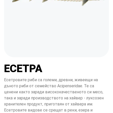
ЕСЕТРА
Есетровите риби са големи, древни, живеещи на 
дъното риби от семейство Acipenseridae. Те са 
ценени както заради висококачественото си месо, 
така и заради производството на хайвер - луксозен 
хранителен продукт, приготвян от хайвера им. 
Есетровите видове се срещат в реки, езера и 