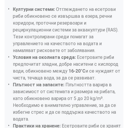
Културни системи: 
Отглеждането на есетрови 
риби обикновено се извършва в езера, речни 
коридори, проточни резервоари и 
рециркулационни системи за аквакултури (RAS). 
Тези контролирани среди помагат за 
управлението на качеството на водата и 
намаляват рисковете от заболявания.
Условия на околната среда: 
Есетровите риби 
предпочитат хладни, добре наситени с кислород 
води, обикновено между 
16-20°C
и се нуждаят от 
чиста, течаща вода, за да се развиват.
Плътност на запасите: 
Плътността варира в 
зависимост от системата и размера на рибата, 
като обикновено варира от 5 до 20 kg/m³. 
Необходимо е внимателно управление, за да се 
избегне стрес и да се поддържа качеството на 
водата.
Практики на хранене: 
Есетровите риби се хранят 