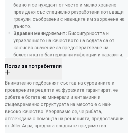
бавно и се нуждаят от често и малко хранене 
през деня със специално разработени потъващи 
гранули, съобразени с навиците им за хранене на 
дъното.
Здравен мениджмънт: 
Биосигурността и 
управлението на качеството на водата са от 
ключово значение за предотвратяване на 
болести като бактериални инфекции и паразити.
Ползи за потребителя
Внимателно подбраният състав на суровините и 
проверените рецепти на фуражите гарантират, че 
рибата е богата на минерали и витамини и 
същевременно структурата на месото е с най-
високо качество. Уверяваме се, че рибата, 
отглеждана с помощта на решенията, предоставяни 
от Aller Aqua, предлага следните предимства: