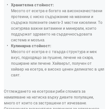
Хранителна стойност:
Месото от есетра е богато на висококачествени 
протеини, с ниско съдържание на мазнини и 
съдържа полезните омега-3 мастни киселини. То 
осигурява важни витамини и минерали, които 
поддържат здравето на сърдечносъдовата 
система и мозъка.
Кулинарна стойност:
Месото от есетра е с твърда структура и мек 
вкус, подходящо за пушене, печене на скара, 
поширане или печене. Хайверът, получен от 
хайвер на есетра, е високо ценен деликатес в цял 
свят.
Отглеждането на есетрови риби спомага за 
намаляване на натиска върху дивите популации, 
много от които са застрашени от изчезване. 
Отговорната аквакултура допринася за опазването 