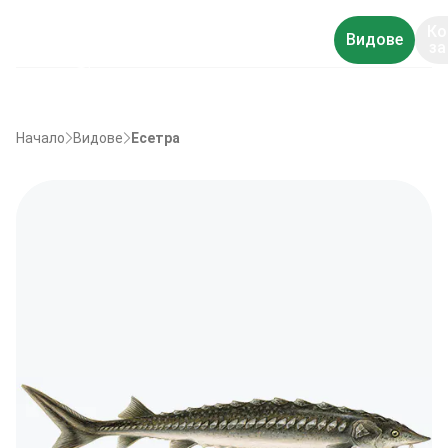
Ко
Видове
за
Начало
Видове
Есетра