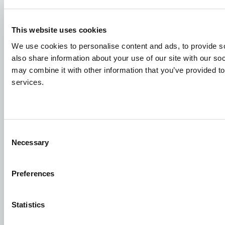
Видове
This website uses cookies
Концепции за хранене
We use cookies to personalise content and ads, to provide so
Споделяне на знания
also share information about your use of our site with our so
may combine it with other information that you’ve provided to
services.
Кандидатури за работа
За да сте сигурни, че кандидатурата ви ще попадне на
правилното място, не забравяйте да посочите ясно от
Consent
кое работно място се интересувате. Очакваме с
Necessary
Selection
нетърпение да я прочетем!
Preferences
Вижте нашите обяви за работа
Statistics
Aller Aqua A/S