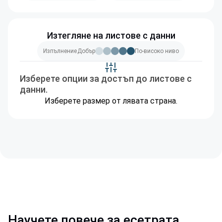
Изтегляне на листове с данни
Изпълнение
Добър
По-високо ниво
Изберете опции за достъп до листове с
данни.
Изберете размер от лявата страна.
Научете повече за есетрата