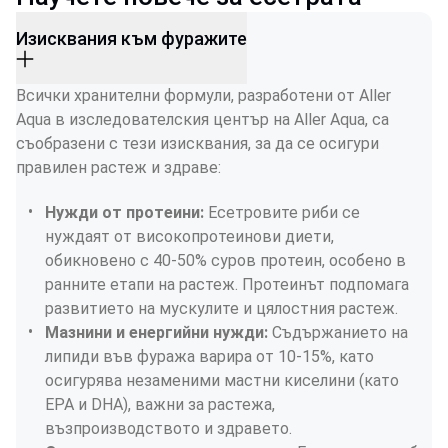
Изисквания към фуражите
Всички хранителни формули, разработени от Aller 
Aqua в изследователския център на Aller Aqua, са 
съобразени с тези изисквания, за да се осигури 
правилен растеж и здраве:
Нужди от протеини: 
Есетровите риби се 
нуждаят от високопротеинови диети, 
обикновено с 40-50% суров протеин, особено в 
ранните етапи на растеж. Протеинът подпомага 
развитието на мускулите и цялостния растеж.
Мазнини и енергийни нужди: 
Съдържанието на 
липиди във фуража варира от 10-15%, като 
осигурява незаменими мастни киселини (като 
EPA и DHA), важни за растежа, 
възпроизводството и здравето.