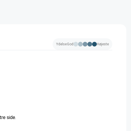
Ydelse
God
Højeste
re side.