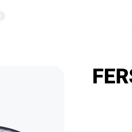
r
Vidensdeling
FER