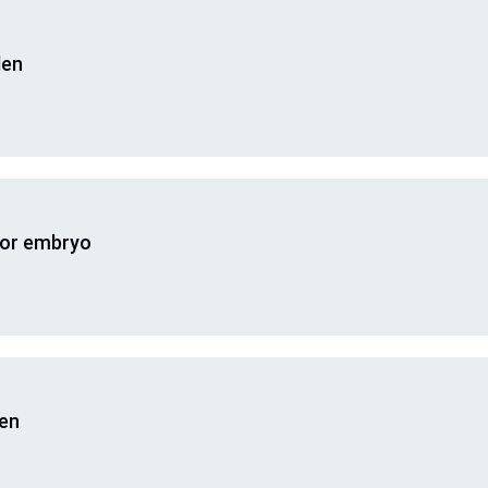
den
for embryo
gen