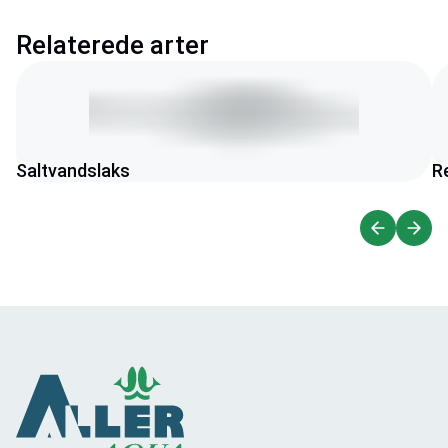
Relaterede arter
Saltvandslaks
R