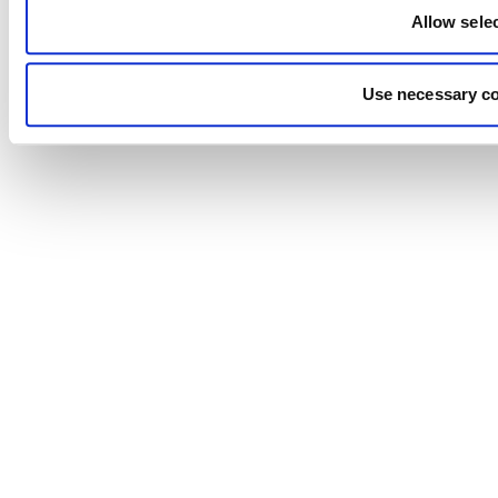
Allow sele
Use necessary co