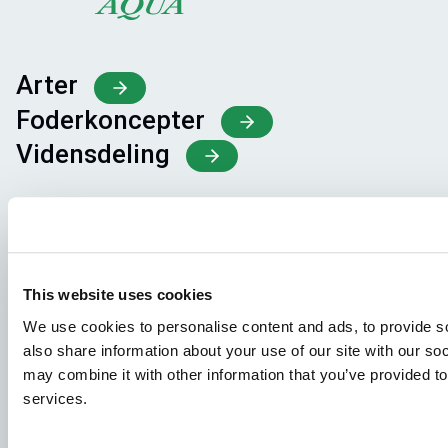
Arter
Foderkoncepter
Vidensdeling
Job
For at sikre, at din ansøgning modtages af den rette
person, bedes du tydeligt angive, hvilket job du er
This website uses cookies
interesseret i. Vi ser frem til at læse den!
We use cookies to personalise content and ads, to provide so
also share information about your use of our site with our so
Se ledige stillinger
may combine it with other information that you’ve provided to
services.
Aller Aqua A/S