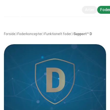
Arter
Fode
Forside
Foderkoncepter
Funktionelt foder
Support™ D