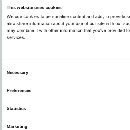
Job
This website uses cookies
We use cookies to personalise content and ads, to provide so
For at sikre, at din ansøgning modtages af den rette
also share information about your use of our site with our so
person, bedes du tydeligt angive, hvilket job du er
may combine it with other information that you’ve provided to
interesseret i. Vi ser frem til at læse den!
services.
Se ledige stillinger
Aller Aqua A/S
Consent
Necessary
Selection
Allervej 130, 6070 Christiansfeld, Denmark
Preferences
Statistics
Facebook
YouTube
LinkedIn
Instagram
Marketing