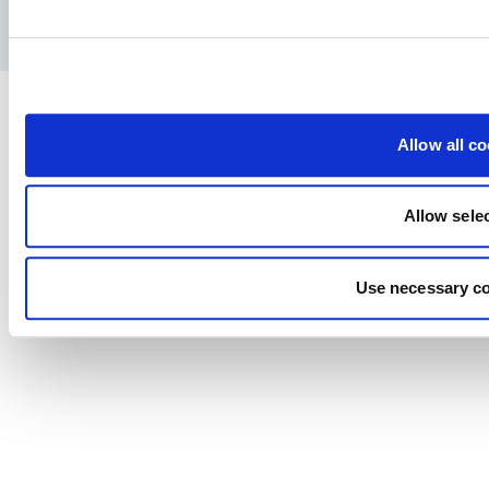
Privatlivspolitik
Juridisk meddelelse
Presse
Allow all c
Allow sele
Use necessary co