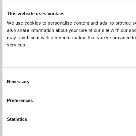
Job
This website uses cookies
For at sikre, at din ansøgning modtages af den rette
We use cookies to personalise content and ads, to provide so
person, bedes du tydeligt angive, hvilket job du er
also share information about your use of our site with our so
interesseret i. Vi ser frem til at læse den!
may combine it with other information that you’ve provided to
services.
Se ledige stillinger
Aller Aqua A/S
Consent
Allervej 130, 6070 Christiansfeld, Denmark
Necessary
Selection
Preferences
Statistics
Facebook
YouTube
LinkedIn
Instagram