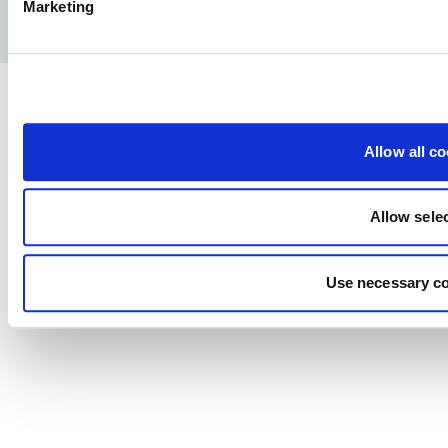
Marketing
Privatlivspolitik
Juridisk meddelelse
Presse
Allow all c
Allow sele
Use necessary co