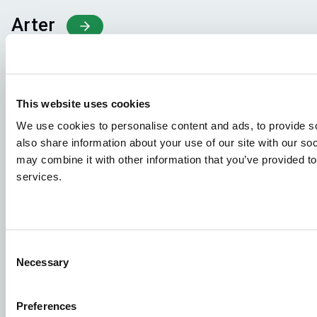
Arter
Foderkoncepter
Vidensdeling
This website uses cookies
We use cookies to personalise content and ads, to provide so
Job
also share information about your use of our site with our so
For at sikre, at din ansøgning modtages af den rette
may combine it with other information that you’ve provided to
person, bedes du tydeligt angive, hvilket job du er
services.
interesseret i. Vi ser frem til at læse den!
Se ledige stillinger
Consent
Necessary
Selection
Aller Aqua A/S
Allervej 130, 6070 Christiansfeld, Denmark
Preferences