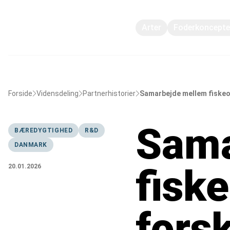
Arter
Foderkoncepte
Forside
Vidensdeling
Partnerhistorier
Samarbejde mellem fiskeop
Sama
BÆREDYGTIGHED
R&D
DANMARK
fisk
20.01.2026
forsk