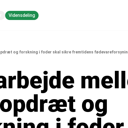
r
Vidensdeling
dræt og forskning i foder skal sikre fremtidens fødevareforsyni
rbejde mel
eopdræt og
ning i foder