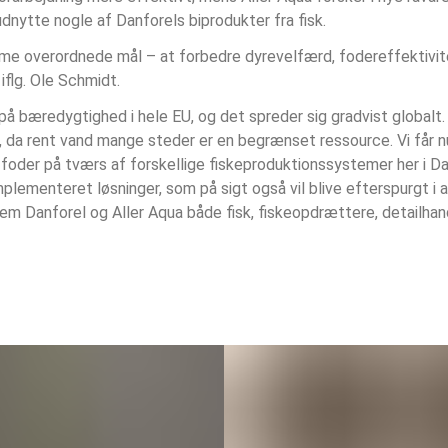
udnytte nogle af Danforels biprodukter fra fisk.
samme overordnede mål – at forbedre dyrevelfærd, fodereffektivi
iflg. Ole Schmidt.
s på bæredygtighed i hele EU, og det spreder sig gradvist glob
 da rent vand mange steder er en begrænset ressource. Vi får nu 
 foder på tværs af forskellige fiskeproduktionssystemer her i Da
implementeret løsninger, som på sigt også vil blive efterspurgt i 
 Danforel og Aller Aqua både fisk, fiskeopdrættere, detailhandl