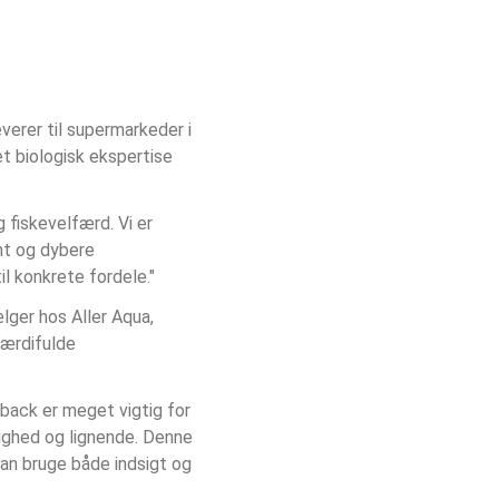
verer til supermarkeder i 
t biologisk ekspertise 
fiskevelfærd. Vi er 
nt og dybere 
l konkrete fordele."
lger hos Aller Aqua, 
ærdifulde 
back er meget vigtig for 
ighed og lignende. Denne 
 kan bruge både indsigt og 