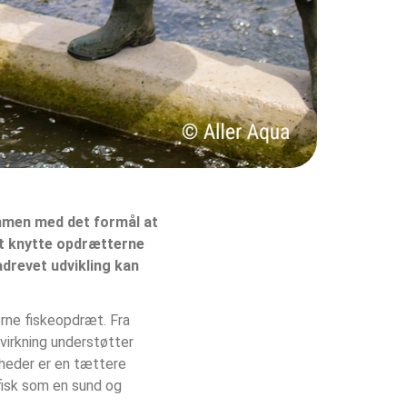
mmen med det formål at 
at knytte opdrætterne 
drevet udvikling kan 
rne fiskeopdræt. Fra 
virkning understøtter 
mheder er en tættere 
fisk som en sund og 