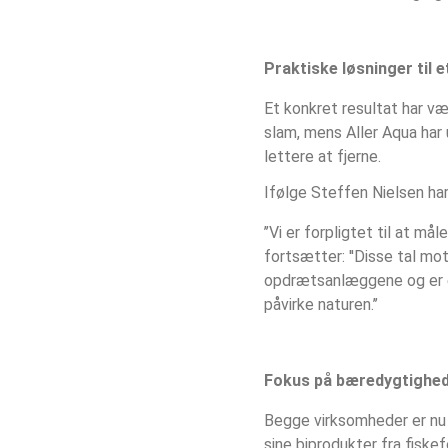
Praktiske løsninger til
Et konkret resultat har væ
slam, mens Aller Aqua har 
lettere at fjerne.
Ifølge Steffen Nielsen ha
’’Vi er forpligtet til at m
fortsætter: ''Disse tal mo
opdrætsanlæggene og er en 
påvirke naturen.’’
Fokus på bæredygtighed,
Begge virksomheder er nu i
sine biprodukter fra fiske