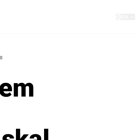
Om os
Kontakt
DA
ng
lem
 skal