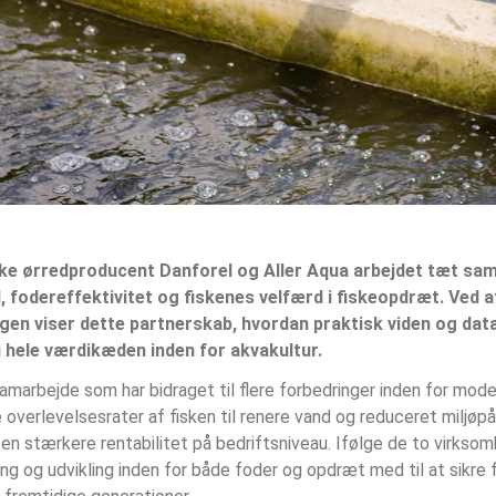
ke ørredproducent Danforel og Aller Aqua arbejdet tæt sa
 fodereffektivitet og fiskenes velfærd i fiskeopdræt. Ved 
ngen viser dette partnerskab, hvordan praktisk viden og data
i hele værdikæden inden for akvakultur.
arbejde som har bidraget til flere forbedringer inden for mode
overlevelsesrater af fisken til renere vand og reduceret miljøpå
 en stærkere rentabilitet på bedriftsniveau. Ifølge de to virkso
ng og udvikling inden for både foder og opdræt med til at sikre 