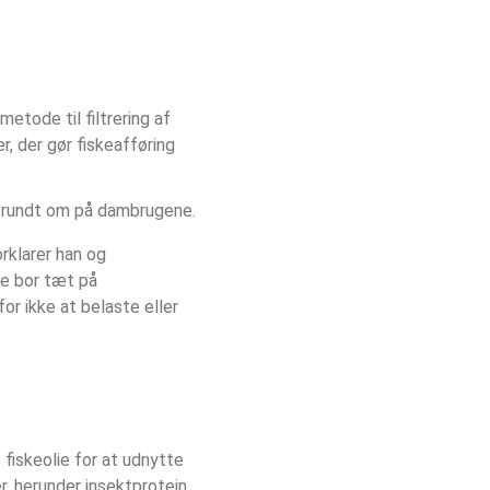
etode til filtrering af 
, der gør fiskeafføring 
l rundt om på dambrugene.
orklarer han og 
De bor tæt på 
or ikke at belaste eller 
 fiskeolie for at udnytte 
r, herunder insektprotein 