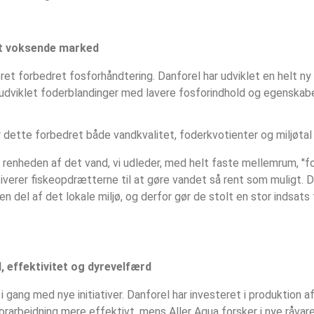
 et voksende marked
ret forbedret fosforhåndtering. Danforel har udviklet en helt ny m
udviklet foderblandinger med lavere fosforindhold og egenskaber
r dette forbedret både vandkvalitet, foderkvotienter og miljøta
åle renheden af det vand, vi udleder, med helt faste mellemrum, ''f
tiverer fiskeopdrætterne til at gøre vandet så rent som muligt. 
del af det lokale miljø, og derfor gør de stolt en stor indsats f
 effektivitet og dyrevelfærd
 gang med nye initiativer. Danforel har investeret i produktion af
forarbejdning mere effektivt, mens Aller Aqua forsker i nye råvare