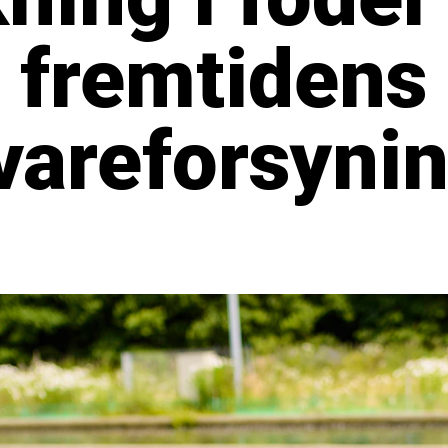
e fremtidens
vareforsyni