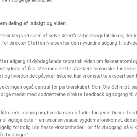
r fremtidige generationer.
em deling af indsigt og viden
tsanlæg ved siden af selve ørredforarbejdningsfabrikken, der le
 For direktør Steffen Nielsen har den nyvundne adgang til udvide
:
 fået adgang til dybdegående teoretisk viden om fiskeanatomi og 
arbejdning af fisk. Men med dette stærkere biologiske fundame
 og hvordan det påvirker fiskene, kan vi omsætte ekspertisen ti
dvekslingen også central for partnerskabet. Som Ole Schmidt, sæ
nedlige møder med opdrætterne direkte feedback og adgang til v
ufiltrerede mening om, hvordan vores foder fungerer. Denne feed
g til vigtige data – emissionsniveauer, sygdomsforekomst, dødel
gelig fortrolig i de fleste virksomheder. Her får vi adgang, så vi
 forbedringer.”