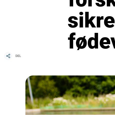
sikr
føde
DEL