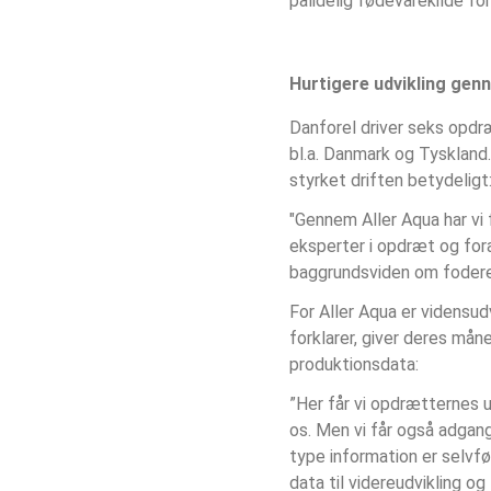
pålidelig fødevarekilde fo
Hurtigere udvikling genn
Danforel driver seks opdræ
bl.a. Danmark og Tyskland.
styrket driften betydeligt
"Gennem Aller Aqua har vi
eksperter i opdræt og for
baggrundsviden om foderet
For Aller Aqua er vidensu
forklarer, giver deres må
produktionsdata:
”Her får vi opdrætternes 
os. Men vi får også adgan
type information er selvføl
data til videreudvikling og