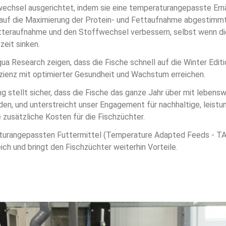
echsel ausgerichtet, indem sie eine temperaturangepasste Ern
t auf die Maximierung der Protein- und Fettaufnahme abgestimmt 
Futteraufnahme und den Stoffwechsel verbessern, selbst wenn 
zeit sinken.
ua Research zeigen, dass die Fische schnell auf die Winter Editi
izienz mit optimierter Gesundheit und Wachstum erreichen.
 stellt sicher, dass die Fische das ganze Jahr über mit lebensw
en, und unterstreicht unser Engagement für nachhaltige, leistu
 zusätzliche Kosten für die Fischzüchter.
urangepassten Futtermittel (Temperature Adapted Feeds - TAF) 
ch und bringt den Fischzüchter weiterhin Vorteile.