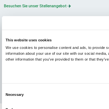
Besuchen Sie unser Stellenangebot
Emsland-Aller Aqua GmbH
Adresser: Am Bahnhof 3-4, D-15938 Golßen,Germany; VAT
ID DE 251 619 096 & Commercial register HRB 7676 CB,
This website uses cookies
DE-ÖKO-034
We use cookies to personalise content and ads, to provide so
information about your use of our site with our social media,
other information that you’ve provided to them or that they’ve
Facebook
YouTube
LinkedIn
Instagram
Consent
Datenschutzrichtlinien
Rechtlicher Hinweis
Necessary
Selection