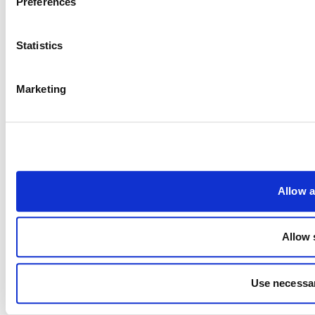
Preferences
Statistics
Marketing
Allow a
Allow 
Use necessar