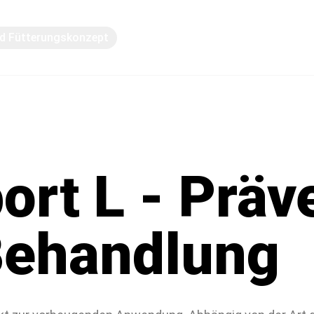
nd Fütterungskonzept
Austausch von Wissen
ort L - Präv
Behandlung