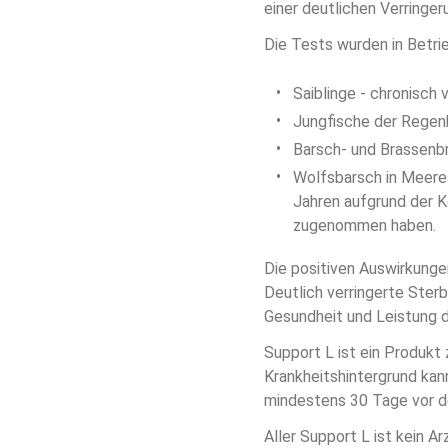
einer deutlichen Verringe
Die Tests wurden in Betri
Saiblinge - chronisch v
Jungfische der Regenb
Barsch- und Brassenbr
Wolfsbarsch in Meeres
Jahren aufgrund der K
zugenommen haben.
Die positiven Auswirkunge
Deutlich verringerte Ster
Gesundheit und Leistung d
Support L ist ein Produk
Krankheitshintergrund kan
mindestens 30 Tage vor d
Aller Support L ist kein A