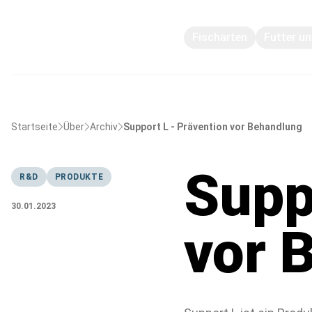
Fischarten
Futter u
Startseite
Über
Archiv
Support L - Prävention vor Behandlung
Supp
R&D
PRODUKTE
30.01.2023
vor 