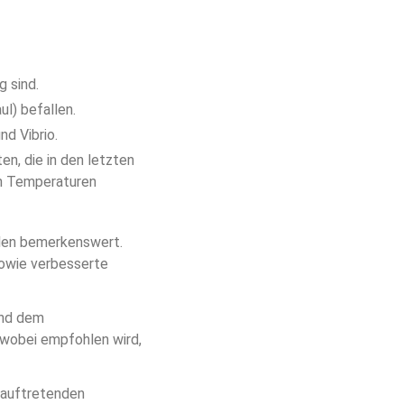
g sind.
l) befallen.
d Vibrio.
n, die in den letzten 
en Temperaturen 
llen bemerkenswert. 
sowie verbesserte 
und dem 
 wobei empfohlen wird, 
i auftretenden 