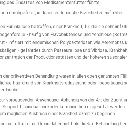
rung des Einsatzes von Medikamentenfutter führte.
eben durchgeführt, in denen endemische Krankheiten auftraten.
on Furunkulose betroffen, einer Krankheit, für die sie sehr anfälli
ogenforelle - häufig von Flavobakteriose und Yersiniose (Rotmau
ut - infiziert mit endemischen Polybakteriosen wie Aeromonas un
käfigen - gefährdet durch Pasteurellose und Vibriose, Krankheite
onzentration der Produktionsstätten und der höheren saisonal
n der präventiven Behandlung waren in allen oben genannten Fä
blichkeit aufgrund von Krankheitsreduzierung oder -beseitigung 
er Fische.
t zur vorbeugenden Anwendung. Abhängig von der Art der Zucht 
n Support L saisonal und/oder kontinuierlich eingesetzt werden,
em möglichen Ausbruch einer Krankheit damit zu beginnen.
rzneimittelfutter und kann daher nicht als direkte Behandlung be