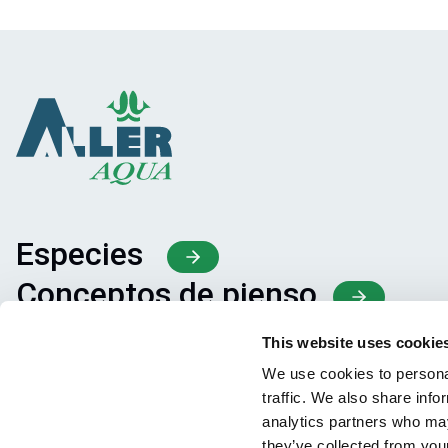
Especies
Conceptos de pienso
Intercambio de conocimiento
This website uses cookie
We use cookies to personal
traffic. We also share info
analytics partners who may
they’ve collected from your