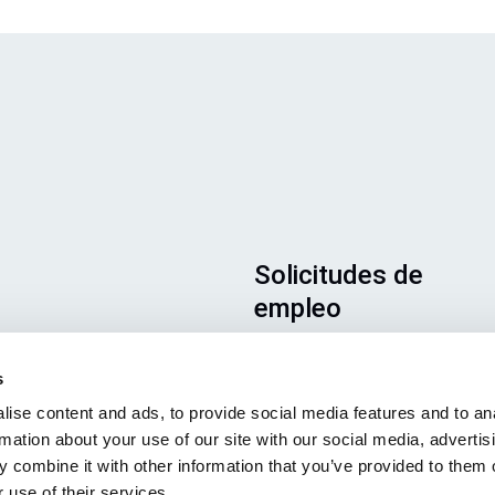
Solicitudes de
empleo
s
Para asegurarse de que su
s
solicitud llega al lugar adecuad
ise content and ads, to provide social media features and to an
asegúrese de indicar claramen
rmation about your use of our site with our social media, advertis
en qué puesto está interesado
 combine it with other information that you’ve provided to them o
Estaremos encantados de leerl
 use of their services.