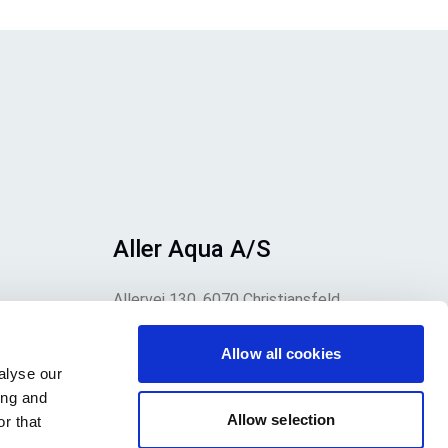
Aller Aqua A/S
Allervej 130, 6070 Christiansfeld,
Dinamarca
o,
Allow all cookies
alyse our
te
ing and
.
Allow selection
r that
a.