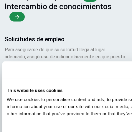
Intercambio de conocimientos
Solicitudes de empleo
Para asegurarse de que su solicitud llega al lugar
adecuado, asegúrese de indicar claramente en qué puesto
está interesado. Estaremos encantados de leerla.
Visite nuestras ofertas de empleo
This website uses cookies
Aller Aqua A/S
We use cookies to personalise content and ads, to provide so
information about your use of our site with our social media,
Allervej 130, 6070 Christiansfeld, Dinamarca
other information that you’ve provided to them or that they’ve