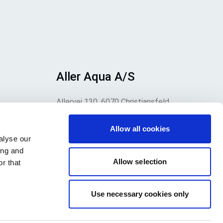
Aller Aqua A/S
Allervej 130, 6070 Christiansfeld,
Dinamarca
o,
Allow all cookies
alyse our
te
ing and
.
Allow selection
r that
a.
Use necessary cookies only