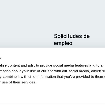
Solicitudes de
empleo
s
Para asegurarse de que su
s
solicitud llega al lugar adecuad
ise content and ads, to provide social media features and to an
asegúrese de indicar claramen
rmation about your use of our site with our social media, advertis
en qué puesto está interesado
 combine it with other information that you’ve provided to them o
Estaremos encantados de leerl
 use of their services.
Visite nuestras ofertas de
empleo