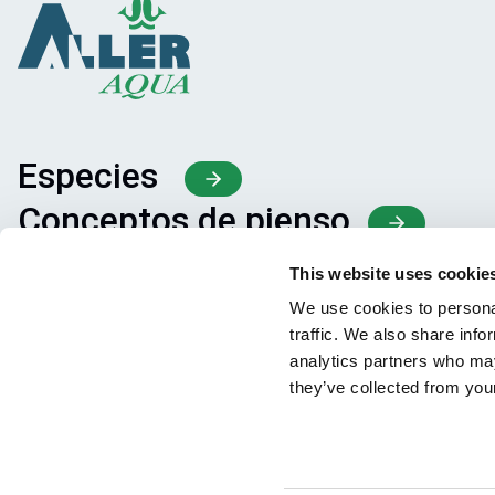
Especies
Conceptos de pienso
Intercambio de conocimiento
This website uses cookie
We use cookies to personal
traffic. We also share info
analytics partners who may
they’ve collected from your