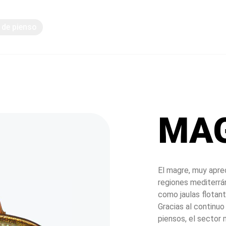
de pienso
Intercambio de conocimientos
MA
El magre, muy aprec
regiones mediterrán
como jaulas flotant
Gracias al continuo
piensos, el sector 