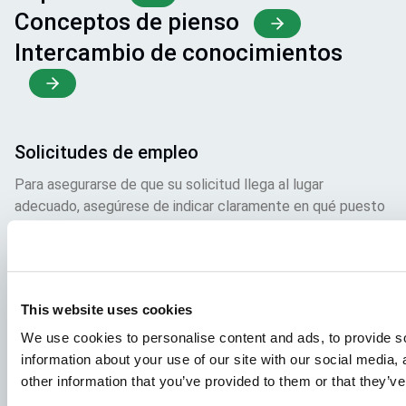
Conceptos de pienso
Intercambio de conocimientos
Solicitudes de empleo
Para asegurarse de que su solicitud llega al lugar
adecuado, asegúrese de indicar claramente en qué puesto
está interesado. Estaremos encantados de leerla.
Visite nuestras ofertas de empleo
This website uses cookies
We use cookies to personalise content and ads, to provide so
Aller Aqua A/S
information about your use of our site with our social media,
Allervej 130, 6070 Christiansfeld, Dinamarca
other information that you’ve provided to them or that they’ve