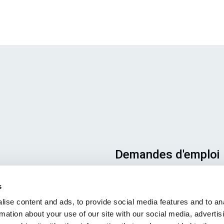
Demandes d'emploi
Pour que votre candidature
s
aboutisse au bon endroit, veill
ise content and ads, to provide social media features and to an
à indiquer clairement le poste 
rmation about your use of our site with our social media, advertis
vous intéresse. Nous nous