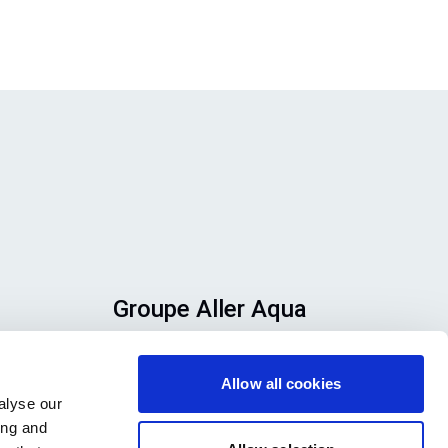
Groupe Aller Aqua
Allervej 130, 6070 Christiansfeld,
ez
Danemark
Allow all cookies
alyse our
qui
ing and