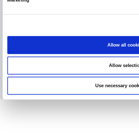
Aller Aqua Norway AS
Thormøhlensgate 55, Datablokken, 7. etasje
Allow all cook
Allow selecti
Facebook
YouTube
LinkedIn
Instagram
Use necessary cook
Retningslinjer for personvern
Juridisk merknad