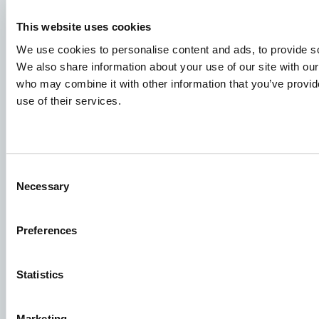
This website uses cookies
We use cookies to personalise content and ads, to provide soc
We also share information about your use of our site with our
who may combine it with other information that you’ve provid
Arter
use of their services.
Fôrløsninger
Deling av kunnskap
Consent
Necessary
Selection
Jobbsøknader
For å sikre at søknaden din kommer til riktig avdeling, ber vi
Preferences
deg tydelig spesifisere hvilken stilling du søker på. Vi
gleder oss til å lese den!
Statistics
Se ledige stillinger
Marketing