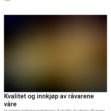
Kvalitet og innkjøp av råvarene
våre
Vi støtter innkjøpsavdelingen i å skaffe de riktige råvarene