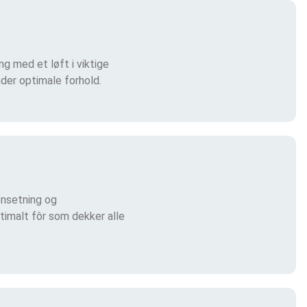
ng med et løft i viktige
der optimale forhold.
ensetning og
timalt fôr som dekker alle