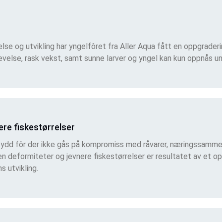
lse og utvikling har yngelfôret fra Aller Aqua fått en oppgraderi
evelse, rask vekst, samt sunne larver og yngel kan kun oppnås un
ere fiskestørrelser
rsydd fôr der ikke gås på kompromiss med råvarer, næringssamm
n deformiteter og jevnere fiskestørrelser er resultatet av et op
s utvikling.