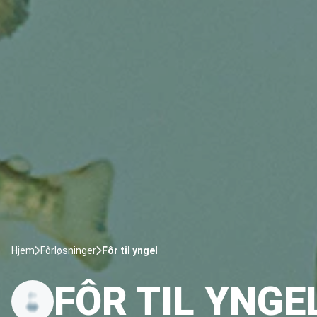
Hjem
Fôrløsninger
Fôr til yngel
FÔR TIL YNGE