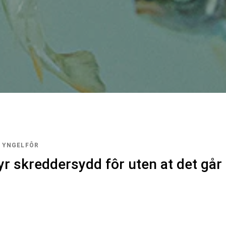
 YNGELFÔR
byr skreddersydd fôr uten at det gå