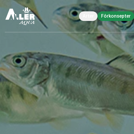
Arter
Fôrkonsepter