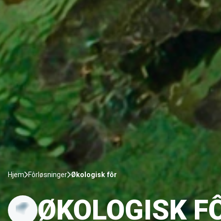
Hjem
Fôrløsninger
Økologisk fôr
ØKOLOGISK F