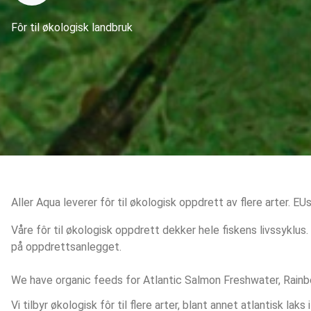
Fôr til økologisk landbruk
Aller Aqua leverer fôr til økologisk oppdrett av flere arter. EUs
Våre fôr til økologisk oppdrett dekker hele fiskens livssyklus. 
på oppdrettsanlegget.
We have organic feeds for Atlantic Salmon Freshwater, Rainb
Vi tilbyr økologisk fôr til flere arter, blant annet atlantisk lak