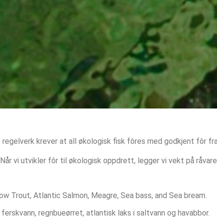
 regelverk krever at all økologisk fisk fôres med godkjent fôr fra 
Når vi utvikler fôr til økologisk oppdrett, legger vi vekt på råvar
ow Trout, Atlantic Salmon, Meagre, Sea bass, and Sea bream.
s i ferskvann, regnbueørret, atlantisk laks i saltvann og havabbor.