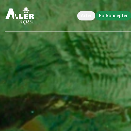
Arter
Fôrkonsepter