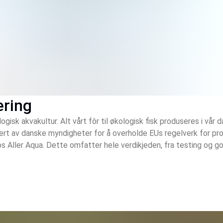
ering
gisk akvakultur. Alt vårt fôr til økologisk fisk produseres i vår d
lert av danske myndigheter for å overholde EUs regelverk for produ
os Aller Aqua. Dette omfatter hele verdikjeden, fra testing og go