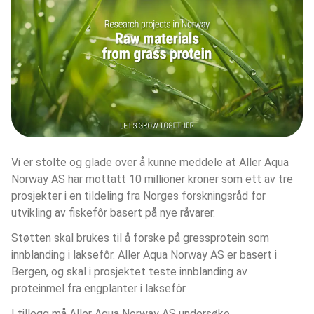
Vi er stolte og glade over å kunne meddele at Aller Aqua 
Norway AS har mottatt 10 millioner kroner som ett av tre 
prosjekter i en tildeling fra Norges forskningsråd for 
utvikling av fiskefôr basert på nye råvarer.
Støtten skal brukes til å forske på gressprotein som 
innblanding i laksefôr. Aller Aqua Norway AS er basert i 
Bergen, og skal i prosjektet teste innblanding av 
proteinmel fra engplanter i laksefôr.
I tillegg må Aller Aqua Norway AS undersøke 