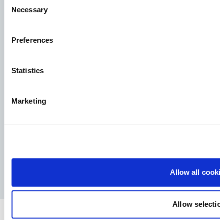
Necessary
Selection
Se ledige stillinger
Preferences
Aller Aqua Norway AS
Statistics
Thormøhlensgate 55, Datablokken, 7. etasje
Marketing
Facebook
YouTube
LinkedIn
Instagram
Allow all cook
Retningslinjer for personvern
Juridisk merknad
Allow selecti