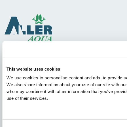
Arter
This website uses cookies
Fôrløsninger
We use cookies to personalise content and ads, to provide soc
Deling av kunnskap
We also share information about your use of our site with our
who may combine it with other information that you’ve provid
use of their services.
Jobbsøknader
For å sikre at søknaden din kommer til riktig avdeling, ber vi
deg tydelig spesifisere hvilken stilling du søker på. Vi
gleder oss til å lese den!
Consent