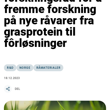
fremme forskning
på nye råvarer fra
grasprotein til
fôrløsninger
R&D
NORGE
RÅMATERIALER
18.12.2023
DEL