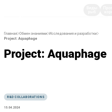
Виды
Про
рыб
кор
Главная
Обмен знаниями
Исследования и разработки
Project: Aquaphage
Project: Aquaphage
R&D COLLABORATIONS
15.04.2024