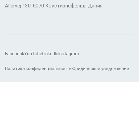
Allervej 130, 6070 Кристиансфельд, Дания
Facebook
YouTube
LinkedIn
Instagram
Политика конфиденциальности
Юридическое уведомление