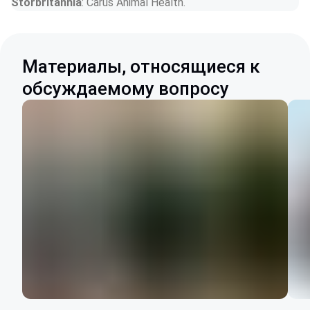
Storbritannia
: Carus Animal Health.
Материалы, относящиеся к
обсуждаемому вопросу