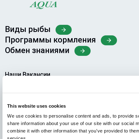
Виды рыбы
Программы кормления
Обмен знаниями
Наши Вакансии
Чтобы ваша заявка попала в нужное место,
пожалуйста, четко укажите, какая именно вакансия
вас интересует.
This website uses cookies
We use cookies to personalise content and ads, to provide so
Узнать о вакансиях
share information about your use of our site with our social
combine it with other information that you’ve provided to them
services.