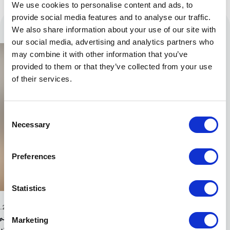
We use cookies to personalise content and ads, to
provide social media features and to analyse our traffic.
We also share information about your use of our site with
محتوى ذو صلة
our social media, advertising and analytics partners who
may combine it with other information that you’ve
provided to them or that they’ve collected from your use
of their services.
Consent
Necessary
Selection
Preferences
Statistics
.2017
08.01.2025
أللر أكوا تمدد رعايتها للفرع الأفريقي للجمعية العالمية
ترعى 
Marketing
لل...
الأحيا