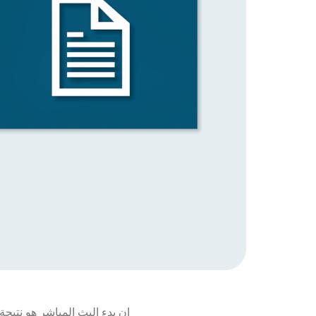
إن بدء البث المباشر هو نتيجة عملية طويلة. في يناير 2021، أع