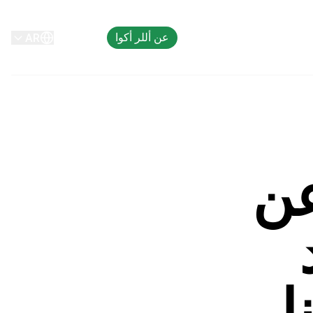
عن أللر أكوا
اتصل بنا
AR
عن
ا