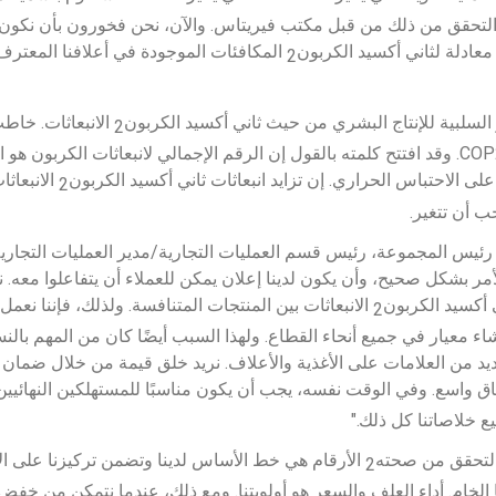
صلنا على التحقق من ذلك من قبل مكتب فيريتاس. والآن، نحن فخورون بأن ن
عادلة لثاني أكسيد الكربون
2
 السلبية للإنتاج البشري من حيث ثاني أكسيد الكربون
 الانبعاثات. خاطب
2
مؤخراً مندوبي قمة المناخ COP26. وقد افتتح كلمته بالقول إن الرقم الإجمالي لانبعاثات الكر
على الاحتباس الحراري. إن تزايد انبعاثات ثاني أكسيد الكربون
 الانبعاث
2
ب أن تتغير.
ئيس المجموعة، رئيس قسم العمليات التجارية/مدير العمليات التجارية)
لأمر بشكل صحيح، وأن يكون لدينا إعلان يمكن للعملاء أن يتفاعلوا معه. ن
ي أكسيد الكربون
 الانبعاثات بين المنتجات المتنافسة. ولذلك، فإننا ن
2
إنشاء معيار في جميع أنحاء القطاع. ولهذا السبب أيضًا كان من المهم بال
عديد من العلامات على الأغذية والأعلاف. نريد خلق قيمة من خلال ضمان 
طاق واسع. وفي الوقت نفسه، يجب أن يكون مناسبًا للمستهلكين النهائيين
 خلاصاتنا كل ذلك."
 التحقق من صحته
 الأرقام هي خط الأساس لدينا وتضمن تركيزنا على الانب
2
 الخام. أداء العلف والسعر هو أولويتنا. ومع ذلك، عندما نتمكن من خفض