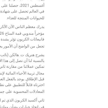
أغسطس 2021، ح
في العالم تحصل على شهادة م
للحيوانات المنتجة للغذاء.
يدرك معظم الناس الآن الآثار
فانبعاثات الكربون تؤثر بشدة 
تجعل من الواضح أن الأمور يج
يشرح هنريك ت. هالكن (نائب ر
بالنسبة لنا أن نصل إلى هذا ا
تمكين عملائنا من مقارنة ثان
مجال تربية الأحياء المائية ل
قبل الإطلاق. يوجد بالفعل ال
اخترناه قابلاً للتطبيق على ن
المعادلات المحسوبة على جميع
ثاني أكسيد الكربون الذي تم
في اتخاذ خيارات بشأن موادنا