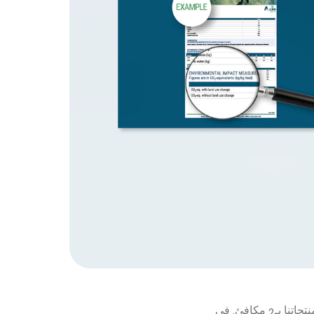
 مكافئ. في 
2