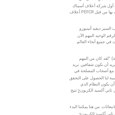
كون أول شركة أعلاف أسماك 
 المكافئات الموجودة في أعلافنا المعترف بها من قبل PEFCR أعلاف 
 السير ديفيد أتينبورو 
بون هو الرقم الوحيد المهم الآن. 
ات في جميع أنحاء العالم 
: "لقد كان من المهم 
ريد أن نكون شفافين. نريد 
عمل مع أصحاب المصلحة في 
نسبة لنا الحصول على التحقق 
أن يكون النظام الذي 
. ثاني أكسيد الكربون
 تتيح 
2
عاثات. من هنا يمكننا البدء 
 ثاني أكسيد الكربون
2