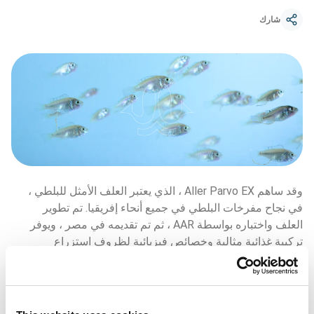
شارك
وقد ساهم Aller Parvo EX ، الذي يعتبر العلف الأمثل للبلطي ، 
في نجاح مفرخات البلطي في جميع أنحاء إفريقيا. تم تطوير 
العلف واختباره بواسطة AAR ، ثم تم تقديمه في مصر ، ويوفر 
تركيبة غذائية مثالية وخصائص فيزيائية لظروف استزراع 
المفرخات في إفريقيا. 
يتم إنتاج زريعة البلطي بشكل شبه مكثف ، وتوفر العوالق 