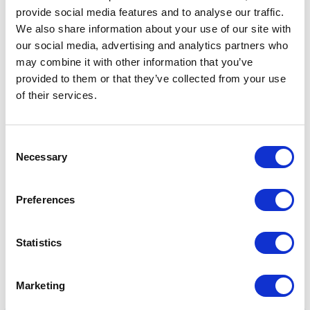
للطحالب و/أو الأجزاء المكررة كمكونات في إنتاج الأعلاف المائية 
provide social media features and to analyse our traffic.
الاختبارية التي سيتم تقييمها في تجارب التغذية البيولوجية في 
We also share information about your use of our site with
DTU Aqua.
our social media, advertising and analytics partners who
may combine it with other information that you’ve
الأهمية
provided to them or that they’ve collected from your use
of their services.
تكرس شركة Aller Aqua جهودها لإيجاد حلول مبتكرة للحد من 
استخدام المواد الخام البحرية التقليدية، وهي موارد محدودة. 
ولذلك، فإننا نعمل على إيجاد مواد خام بديلة ذات مواصفات مغذية 
Consent
مماثلة مستمدة من المستويات الغذائية الأدنى في السلسلة 
Necessary
Selection
الغذائية. سيساعد هذا النهج في الحفاظ على الموارد البحرية 
وإنشاء نظام إنتاج غذائي أكثر استدامة ومسؤولية.
Preferences
شركاء المشروع
Statistics
دنماركية: DTU Aqua, Algiecel ApS, Frederikshavn Forsyning 
A/S, Skagen Salmon.
Marketing