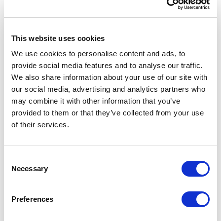
لقد اختبرنا ولاحظنا زيادة في الشهية والنمو باستخدام بروتينات 
وزيوت بحرية سهلة الهضم ولذيذة.
This website uses cookies
We use cookies to personalise content and ads, to
صحة جيدة
provide social media features and to analyse our traffic.
لضمان نمو صحي، نستخدم إضافات وظيفية، مثل الأحماض 
We also share information about your use of our site with
الأمينية الحرة، البروبيوتيك، البيتا جلوكان، مانانوليجوساكاريد 
our social media, advertising and analytics partners who
والأحماض النووية.
may combine it with other information that you’ve
provided to them or that they’ve collected from your use
of their services.
مناعة قوية
نستخدم فيتامينات ومعادن ومغذيات دقيقة محسّنة
Consent
Necessary
للمساعدة في تعزيز جهاز المناعة والصحة العامة للجمبري.
Selection
مصمم للاستخدام في أنظمة RAS
Preferences