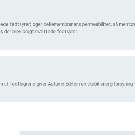
ede fedtsyrer) øger cellemembranens permeabilitet, så membra
is der blev brugt mættede fedtsyrer.
 af fedtlagrene giver Autumn Edition en stabil energiforsyning t