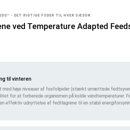
DS™ - DET RIGTIGE FODER TIL HVER SÆSON
ene ved Temperature Adapted Feed
g til vinteren
t med høje niveauer af fosfolipider (stærkt umættede fedtsyrer
tet for at forberede organismen på kolde vandtemperaturer. Fi
n effektiv udnyttelse af fedtlagrene til en stabil energiforsyni