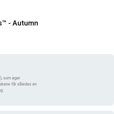
s™ - Autumn
), som øger
skene får således en
ng.