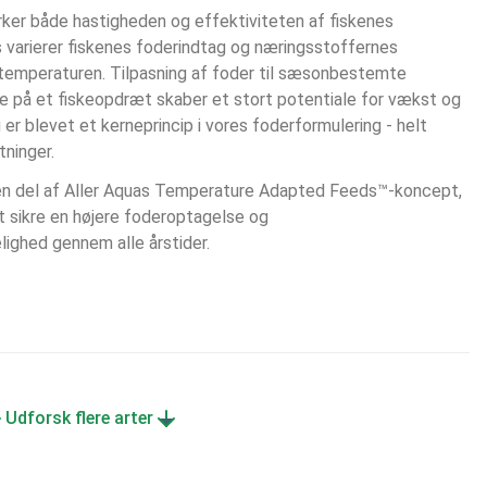
ker både hastigheden og effektiviteten af fiskenes 
 varierer fiskenes foderindtag og næringsstoffernes 
temperaturen. Tilpasning af foder til sæsonbestemte 
e på et fiskeopdræt skaber et stort potentiale for vækst og 
g er blevet et kerneprincip i vores foderformulering - helt  
ninger.
en del af Aller Aquas Temperature Adapted Feeds™-koncept, 
 sikre en højere foderoptagelse og 
ighed gennem alle årstider. 
Udforsk flere arter