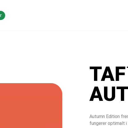
r
Vidensdeling
TAF
AU
Autumn Edition fre
fungerer optimalt i