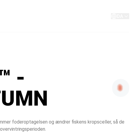
Om os
Kontakt
DA
™ -
TUMN
mmer foderoptagelsen og ændrer fiskens kropsceller, så de 
 overvintringsperioden.