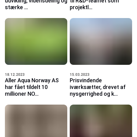
udvikling, vidensdeling og
til R&D-teamet som
stærke ...
projektl...
18.12.2023
15.03.2023
Aller Aqua Norway AS
Prisvindende
har fået tildelt 10
iværksætter, drevet af
millioner NO...
nysgerrighed og k...