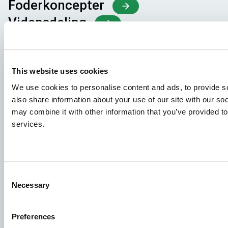
Foderkoncepter
Vidensdeling
Job
This website uses cookies
For at sikre, at din ansøgning modtages af den rette
We use cookies to personalise content and ads, to provide so
person, bedes du tydeligt angive, hvilket job du er
also share information about your use of our site with our so
interesseret i. Vi ser frem til at læse den!
may combine it with other information that you’ve provided to
services.
Se ledige stillinger
Aller Aqua A/S
Consent
Necessary
Allervej 130, 6070 Christiansfeld, Denmark
Selection
Preferences