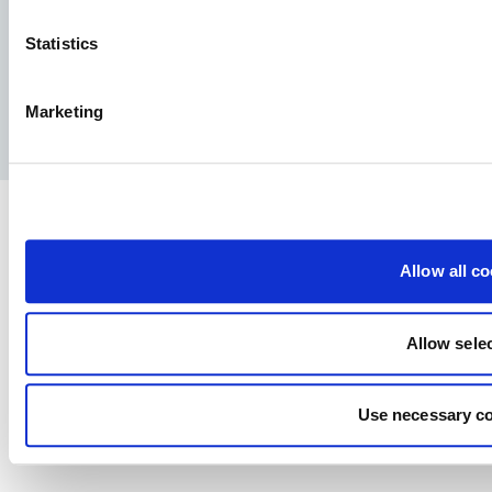
Statistics
Facebook
YouTube
LinkedIn
Instagram
Marketing
Privatlivspolitik
Juridisk meddelelse
Presse
Allow all c
Allow sele
Use necessary co