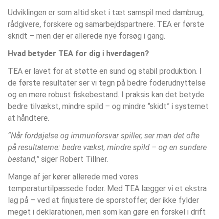
Udviklingen er som altid sket i tæt samspil med dambrug, 
rådgivere, forskere og samarbejdspartnere. TEA er første 
skridt – men der er allerede nye forsøg i gang.
Hvad betyder TEA for dig i hverdagen?
TEA er lavet for at støtte en sund og stabil produktion. I 
de første resultater ser vi tegn på bedre foderudnyttelse 
og en mere robust fiskebestand. I praksis kan det betyde 
bedre tilvækst, mindre spild – og mindre “skidt” i systemet 
at håndtere.
“Når fordøjelse og immunforsvar spiller, ser man det ofte 
på resultaterne: bedre vækst, mindre spild – og en sundere 
bestand,”
 siger Robert Tillner.
Mange af jer kører allerede med vores 
temperaturtilpassede foder. Med TEA lægger vi et ekstra 
lag på – ved at finjustere de sporstoffer, der ikke fylder 
meget i deklarationen, men som kan gøre en forskel i drift 