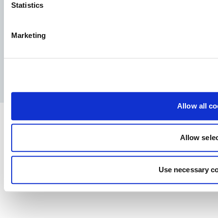
Statistics
Marketing
Facebook
YouTube
LinkedIn
Instagram
Privatlivspolitik
Juridisk meddelelse
Presse
Allow all c
Allow sele
Use necessary co