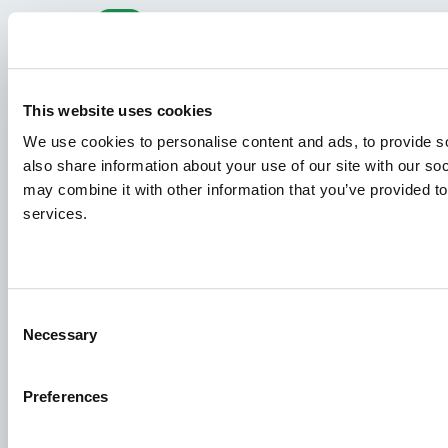
Arter
Foderkoncepter
Vidensdeling
This website uses cookies
We use cookies to personalise content and ads, to provide so
also share information about your use of our site with our so
Job
may combine it with other information that you’ve provided to
For at sikre, at din ansøgning modtages af den rette
services.
person, bedes du tydeligt angive, hvilket job du er
interesseret i. Vi ser frem til at læse den!
Se ledige stillinger
Consent
Necessary
Selection
Aller Aqua A/S
Preferences
Allervej 130, 6070 Christiansfeld, Denmark