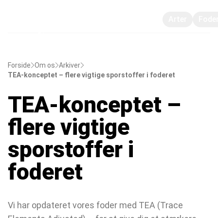
Arter
Fode
Forside
Om os
Arkiver
TEA-konceptet – flere vigtige sporstoffer i foderet
TEA-konceptet –
flere vigtige
sporstoffer i
foderet
Vi har opdateret vores foder med TEA (Trace