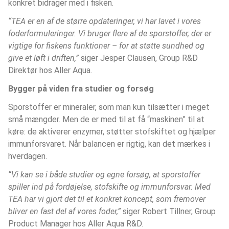
konkret bidrager med i fisken.
“TEA er en af de større opdateringer, vi har lavet i vores 
foderformuleringer. Vi bruger flere af de sporstoffer, der er 
vigtige for fiskens funktioner – for at støtte sundhed og 
give et løft i driften,”
 siger Jesper Clausen, Group R&D 
Direktør hos Aller Aqua.
Bygger på viden fra studier og forsøg
Sporstoffer er mineraler, som man kun tilsætter i meget 
små mængder. Men de er med til at få “maskinen” til at 
køre: de aktiverer enzymer, støtter stofskiftet og hjælper 
immunforsvaret. Når balancen er rigtig, kan det mærkes i 
hverdagen.
“Vi kan se i både studier og egne forsøg, at sporstoffer 
spiller ind på fordøjelse, stofskifte og immunforsvar. Med 
TEA har vi gjort det til et konkret koncept, som fremover 
bliver en fast del af vores foder,”
 siger Robert Tillner, Group 
Product Manager hos Aller Aqua R&D.