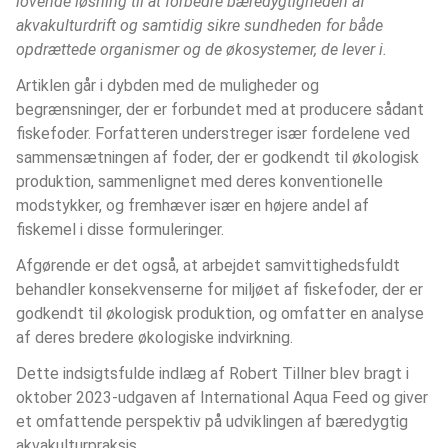
lovende løsning til at forbedre bæredygtigheden af 
akvakulturdrift og samtidig sikre sundheden for både 
opdrættede organismer og de økosystemer, de lever i. 
Artiklen går i dybden med de muligheder og 
begrænsninger, der er forbundet med at producere sådant 
fiskefoder. Forfatteren understreger især fordelene ved 
sammensætningen af foder, der er godkendt til økologisk 
produktion, sammenlignet med deres konventionelle 
modstykker, og fremhæver især en højere andel af 
fiskemel i disse formuleringer.
Afgørende er det også, at arbejdet samvittighedsfuldt 
behandler konsekvenserne for miljøet af fiskefoder, der er 
godkendt til økologisk produktion, og omfatter en analyse 
af deres bredere økologiske indvirkning.
Dette indsigtsfulde indlæg af Robert Tillner blev bragt i 
oktober 2023-udgaven af International Aqua Feed og giver 
et omfattende perspektiv på udviklingen af bæredygtig 
akvakulturpraksis.