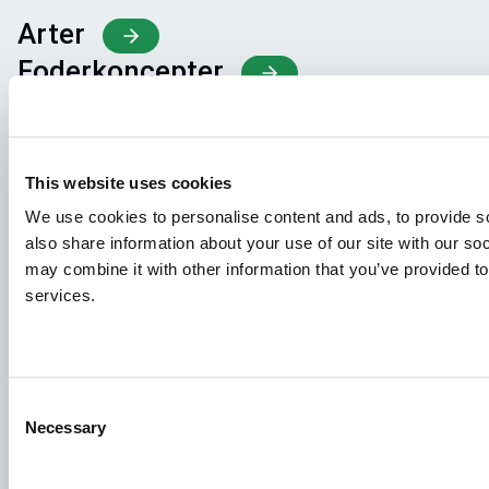
Arter
Foderkoncepter
Vidensdeling
This website uses cookies
Job
We use cookies to personalise content and ads, to provide so
For at sikre, at din ansøgning modtages af den rette
also share information about your use of our site with our so
person, bedes du tydeligt angive, hvilket job du er
may combine it with other information that you’ve provided to
interesseret i. Vi ser frem til at læse den!
services.
Se ledige stillinger
Consent
Aller Aqua A/S
Necessary
Selection
Allervej 130, 6070 Christiansfeld, Denmark