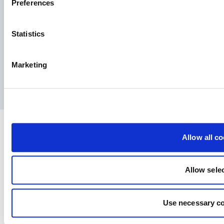
Preferences
Statistics
Facebook
YouTube
LinkedIn
Instagram
Marketing
Privatlivspolitik
Juridisk meddelelse
Presse
Allow all c
Allow sele
Use necessary co