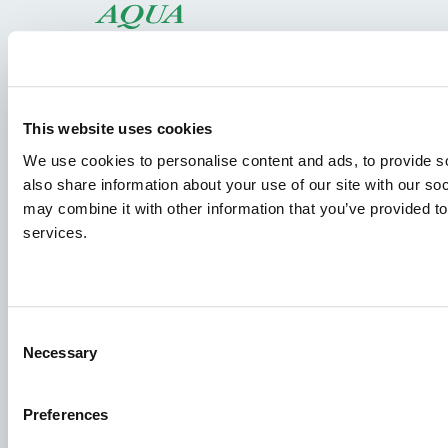
Arter
Foderkoncepter
This website uses cookies
Vidensdeling
We use cookies to personalise content and ads, to provide so
also share information about your use of our site with our so
may combine it with other information that you’ve provided to
services.
Job
For at sikre, at din ansøgning modtages af den rette
person, bedes du tydeligt angive, hvilket job du er
interesseret i. Vi ser frem til at læse den!
Consent
Necessary
Selection
Se ledige stillinger
Preferences