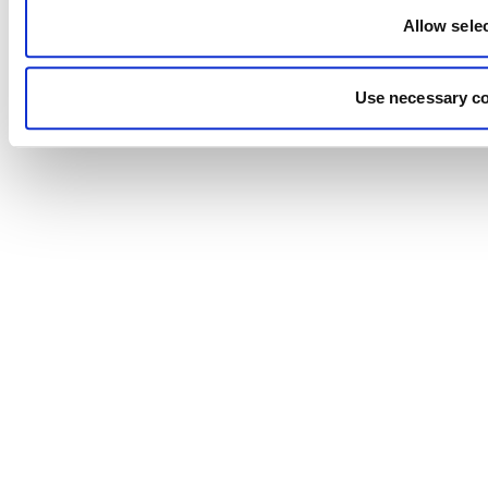
Allow sele
Use necessary co