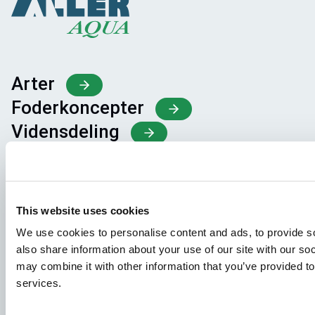
Arter
Foderkoncepter
Vidensdeling
Job
This website uses cookies
For at sikre, at din ansøgning modtages af den rette
person, bedes du tydeligt angive, hvilket job du er
We use cookies to personalise content and ads, to provide so
interesseret i. Vi ser frem til at læse den!
also share information about your use of our site with our so
may combine it with other information that you’ve provided to
Se ledige stillinger
services.