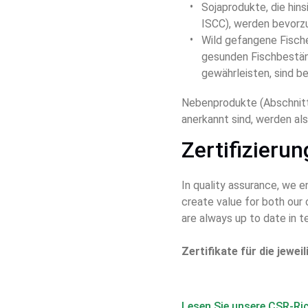
Sojaprodukte, die hins
ISCC), werden bevorz
Wild gefangene Fische
gesunden Fischbeständ
gewährleisten, sind b
Nebenprodukte (Abschnitte
anerkannt sind, werden al
Zertifizieru
In quality assurance, we e
create value for both our
are always up to date in t
Zertifikate für die jewe
Lesen Sie unsere CSR-Ric