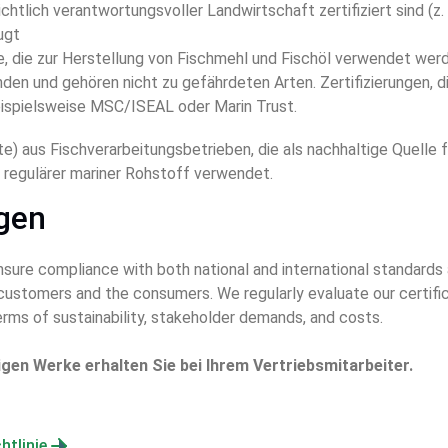
ichtlich verantwortungsvoller Landwirtschaft zertifiziert sind (z
ugt
, die zur Herstellung von Fischmehl und Fischöl verwendet wer
en und gehören nicht zu gefährdeten Arten. Zertifizierungen, di
eispielsweise MSC/ISEAL oder Marin Trust.
) aus Fischverarbeitungsbetrieben, die als nachhaltige Quelle 
s regulärer mariner Rohstoff verwendet.
ngen
nsure compliance with both national and international standards a
 customers and the consumers. We regularly evaluate our certifi
erms of sustainability, stakeholder demands, and costs.
iligen Werke erhalten Sie bei Ihrem Vertriebsmitarbeiter.
htlinie