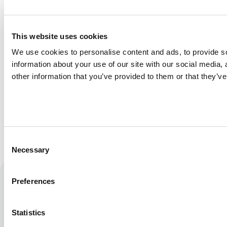
oligoelementos esenciales en los 
piensos para peces y langostinos, 
This website uses cookies
superando lo que las materias 
We use cookies to personalise content and ads, to provide so
primas por sí solas pueden 
information about your use of our site with our social media,
ofrecer. 
other information that you’ve provided to them or that they’ve
Consent
Necessary
Selection
Preferences
Contenidos relacionados
Statistics