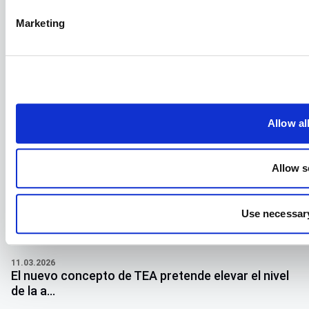
Marketing
Allow al
Allow s
Use necessary
11.03.2026
El nuevo concepto de TEA pretende elevar el nivel
de la a...