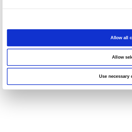
Allow all 
Allow sel
Use necessary 