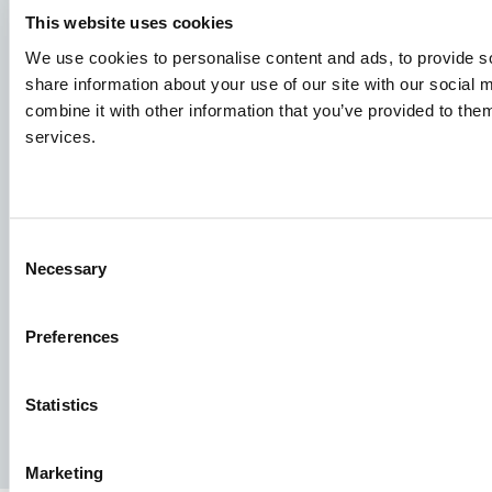
veillez à indiquer clairement le poste qui vous intéresse.
This website uses cookies
Nous nous réjouissons de la lire !
We use cookies to personalise content and ads, to provide so
share information about your use of our site with our social
Consultez nos offres d'emploi
combine it with other information that you’ve provided to them
services.
Groupe Aller Aqua
Allervej 130, 6070 Christiansfeld, Danemark
Consent
Necessary
Selection
Preferences
Facebook
YouTube
LinkedIn
Instagram
Statistics
Politique de confidentialité
Avis juridique
Presse
Marketing