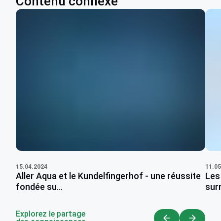
Contenu connexe
11.05
15.04.2024
Les
Aller Aqua et le Kundelfingerhof - une réussite
sur
fondée su...
Explorez le partage