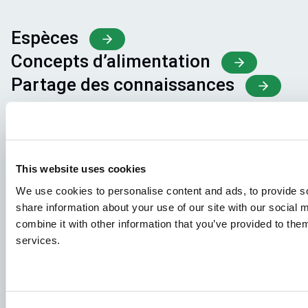
Espèces
Concepts d’alimentation
Partage des connaissances
Demandes d'emploi
Pour que votre candidature aboutisse au bon endroit,
This website uses cookies
veillez à indiquer clairement le poste qui vous intéresse.
We use cookies to personalise content and ads, to provide so
Nous nous réjouissons de la lire !
share information about your use of our site with our social
combine it with other information that you’ve provided to them
Consultez nos offres d'emploi
services.
Groupe Aller Aqua
Allervej 130, 6070 Christiansfeld, Danemark