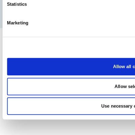
Facebook
YouTube
LinkedIn
Instagram
Statistics
Politique de confidentialité
Avis juridique
Presse
Marketing
Allow all 
Allow sel
Use necessary 