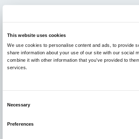
Demandes d'emploi
Pour que votre candidature aboutisse au bon endroit,
veillez à indiquer clairement le poste qui vous intéresse.
This website uses cookies
Nous nous réjouissons de la lire !
We use cookies to personalise content and ads, to provide so
share information about your use of our site with our social
Consultez nos offres d'emploi
combine it with other information that you’ve provided to them
services.
Groupe Aller Aqua
Allervej 130, 6070 Christiansfeld, Danemark
Consent
Necessary
Selection
Preferences