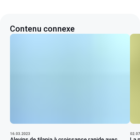
Contenu connexe
16.03.2023
02.07
Alevins de tilapia à croissance rapide avec
La p