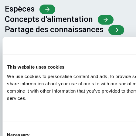
Espèces
Concepts d’alimentation
Partage des connaissances
Demandes d'emploi
Pour que votre candidature aboutisse au bon endroit,
This website uses cookies
veillez à indiquer clairement le poste qui vous intéresse.
We use cookies to personalise content and ads, to provide so
Nous nous réjouissons de la lire !
share information about your use of our site with our social
combine it with other information that you’ve provided to them
Consultez nos offres d'emploi
services.
Groupe Aller Aqua
Allervej 130, 6070 Christiansfeld, Danemark
Consent
Necessary