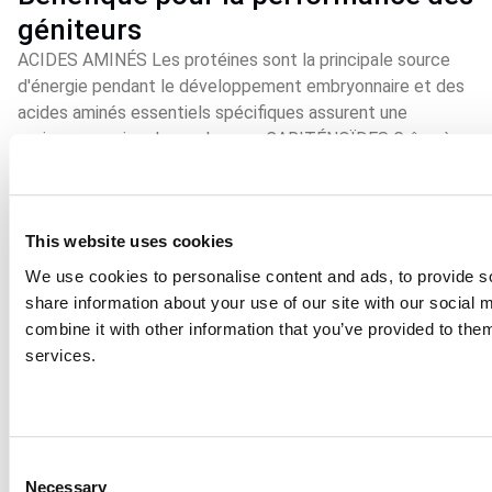
géniteurs
ACIDES AMINÉS Les protéines sont la principale source
d'énergie pendant le développement embryonnaire et des
acides aminés essentiels spécifiques assurent une
croissance saine des embryons. CARITÉNOÏDES Grâce à
leurs fortes propriétés antioxydantes, les caroténoïdes
jouent un rôle important dans la protection des membranes
cellulaires contre les radicaux libres. ACIDES GRAS Les
This website uses cookies
acides gras hautement insaturés facilitent la fécondation,
constituent une source d'énergie importante pour les
We use cookies to personalise content and ads, to provide so
embryons et ont des fonctions structurelles et
share information about your use of our site with our social
physiologiques importantes chez les poissons en
combine it with other information that you’ve provided to them
croissance. VITAMINES Plusieurs vitamines sont
services.
essentielles pour les poissons et nécessitent une
attention particulière dans les aliments pour géniteurs, car
elles jouent un rôle important dans le développement des
œufs, la motilité des spermatozoïdes et la protection des
Consent
cellules.
Necessary
Selection