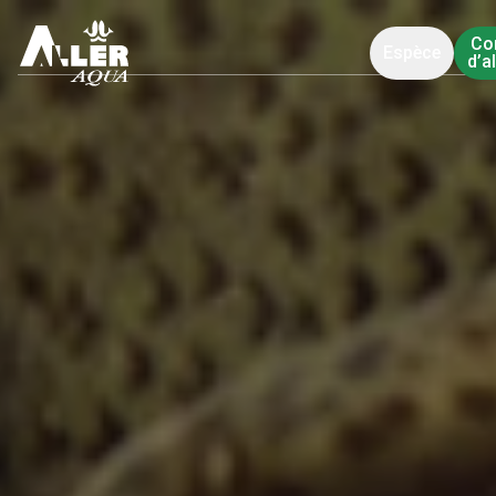
Co
Espèce
d’a