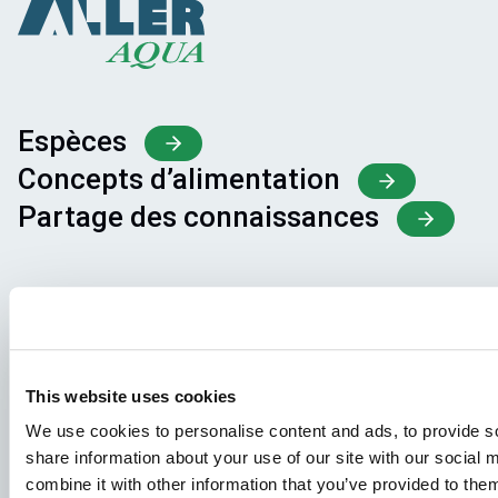
Espèces
Concepts d’alimentation
Partage des connaissances
Demandes d'emploi
Pour que votre candidature aboutisse au bon endroit,
veillez à indiquer clairement le poste qui vous intéresse.
Nous nous réjouissons de la lire !
This website uses cookies
We use cookies to personalise content and ads, to provide so
Consultez nos offres d'emploi
share information about your use of our site with our social
combine it with other information that you’ve provided to them