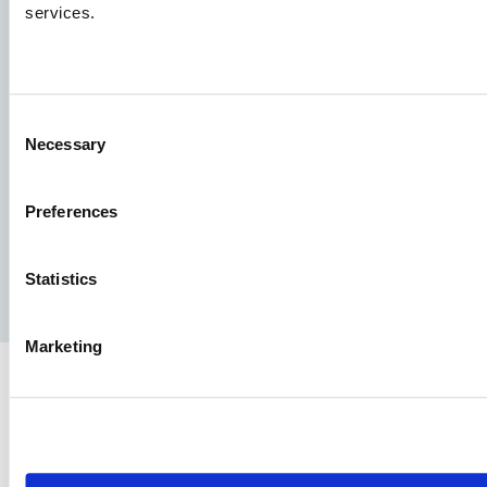
services.
Groupe Aller Aqua
Allervej 130, 6070 Christiansfeld, Danemark
Consent
Necessary
Selection
Preferences
Facebook
YouTube
LinkedIn
Instagram
Statistics
Politique de confidentialité
Avis juridique
Presse
Marketing