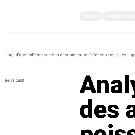
Espèce
Concepts d’
Page d’accueil
Partage des connaissances
Recherche et dévelo
Anal
09.11.2025
des 
pois