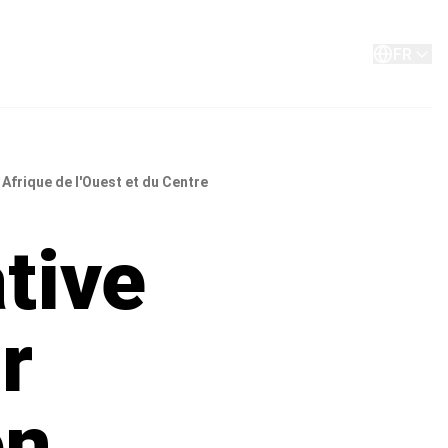
A propos de
Contact
FR
Afrique de l'Ouest et du Centre
tive
r
en