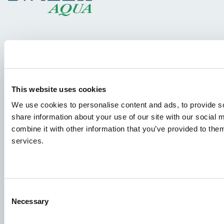
Espèces
Concepts d’alimentation
Partage des connaissances
This website uses cookies
We use cookies to personalise content and ads, to provide so
share information about your use of our site with our social
Demandes d'emploi
combine it with other information that you’ve provided to them
Pour que votre candidature aboutisse au bon endroit,
services.
veillez à indiquer clairement le poste qui vous intéresse.
Nous nous réjouissons de la lire !
Consultez nos offres d'emploi
Consent
Necessary
Selection