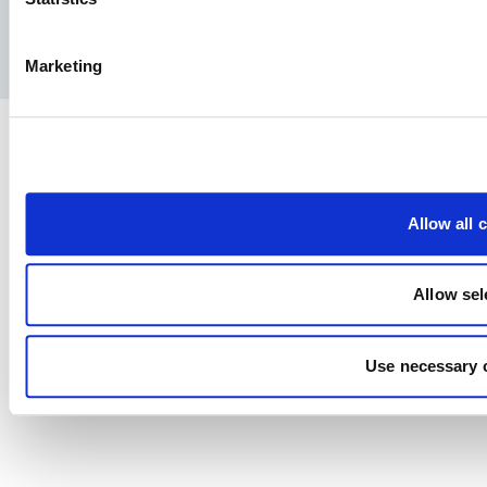
Politique de confidentialité
Avis juridique
Presse
Marketing
Allow all 
Allow sel
Use necessary 