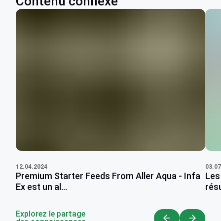
Contenu connexe
03.07
12.04.2024
Les
Premium Starter Feeds From Aller Aqua - Infa
résu
Ex est un al...
Explorez le partage