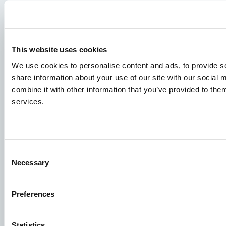
Demandes d'emploi
Pour que votre candidature aboutisse au bon endroit,
This website uses cookies
veillez à indiquer clairement le poste qui vous intéresse.
We use cookies to personalise content and ads, to provide so
Nous nous réjouissons de la lire !
share information about your use of our site with our social
combine it with other information that you’ve provided to them
Consultez nos offres d'emploi
services.
Groupe Aller Aqua
Allervej 130, 6070 Christiansfeld, Danemark
Consent
Necessary
Selection
Preferences
Statistics
Facebook
YouTube
LinkedIn
Instagram