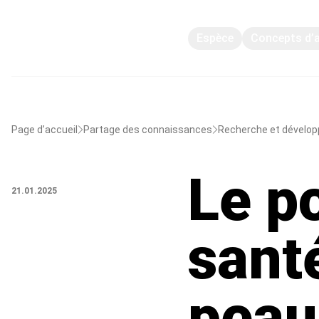
Espèce
Concepts d’
Page d’accueil
Partage des connaissances
Recherche et dévelo
Le p
21.01.2025
sant
peau