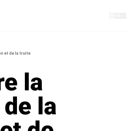
A propos de
Contact
FR
 et de la truite
e la
 de la
et de