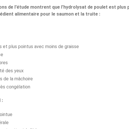
ons de l'étude montrent que l'hydrolysat de poulet est plus 
édient alimentaire pour le saumon et la truite : 
 et plus pointus avec moins de graisse
ce
bres
nté des yeux
s de la mâchoire
rès congélation
 :
ointue
érale