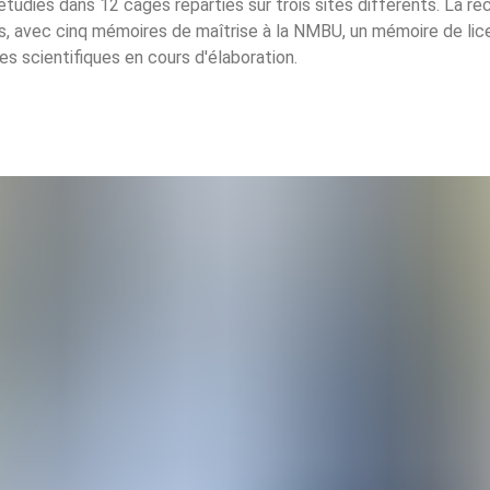
étudiés dans 12 cages réparties sur trois sites différents. La r
s, avec cinq mémoires de maîtrise à la NMBU, un mémoire de licen
s scientifiques en cours d'élaboration.