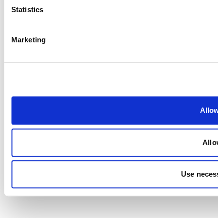
Statistics
Marketing
Allow
Allo
Use necess