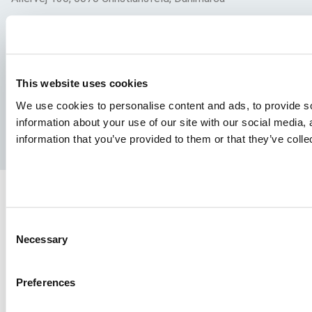
This website uses cookies
We use cookies to personalise content and ads, to provide so
Facebook
YouTube
LinkedIn
Instagram
information about your use of our site with our social media,
information that you’ve provided to them or that they’ve colle
Politica sulla privacy
Avviso legale
Consent
Necessary
Selection
Preferences